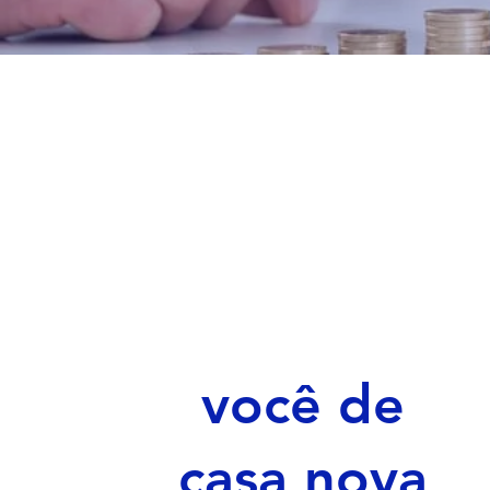
você de
casa nova