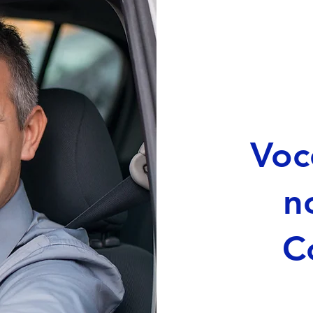
Voc
n
C