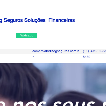
g Seguros Soluções Financeiras
Watsapp
comercial@lisegseguros.com.b
(11) 3042-8283
r
5489
 nos seus 