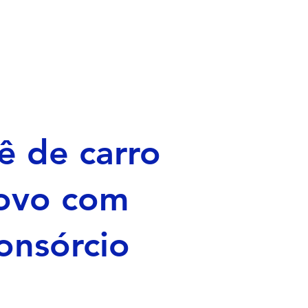
ê de carro
ovo com
onsórcio